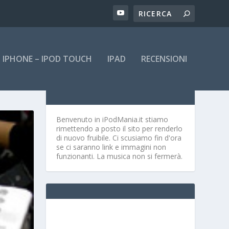
IPHONE – IPOD TOUCH
IPAD
RECENSIONI
Benvenuto in iPodMania.it
stiamo
rimettendo a posto il sito per renderlo
di nuovo fruibile. Ci scusiamo fin d'ora
se ci saranno link e immagini non
funzionanti. La musica non si fermerà.