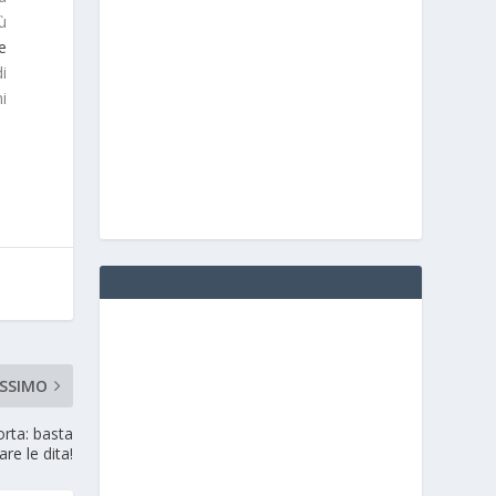
iù
e
i
i
SSIMO
rta: basta
are le dita!