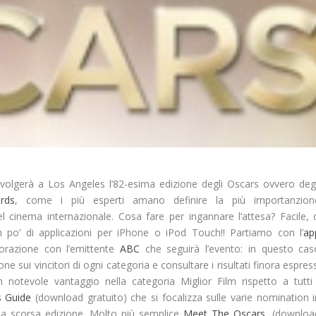
volgerà a Los Angeles l’82-esima edizione degli
Oscars
ovvero degl
rds
, come i più esperti amano definire la più importanzion
l cinema internazionale. Cosa fare per ingannare l’attesa? Facile, c
 po’ di applicazioni per iPhone o iPod Touch!! Partiamo con l’
ap
orazione con l’emittente
ABC
che seguirà l’evento: in questo cas
ione
sui vincitori di ogni categoria e consultare i risultati finora espres
notevole vantaggio nella categoria Miglior Film rispetto a tutti 
 Guide
(download gratuito) che si focalizza sulle varie
nomination
i
lla scorsa edizione. Molto più semplice
Meet The Oscars
, (downloa