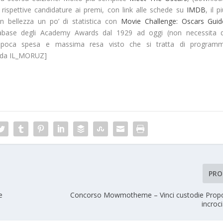
e rispettive candidature ai premi, con link alle schede su
IMDB
, il p
n bellezza un po’ di statistica con
Movie Challenge: Oscars Guid
abase
degli Academy Awards dal 1929 ad oggi (non necessita d
a poca spesa e
massima resa
visto che si tratta di programm
to da IL_MORUZ]
PRO
e
Concorso Mowmotheme – Vinci custodie Propo
incroci