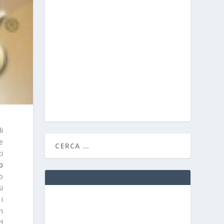
i
e
i
p
o
si
i
n
d