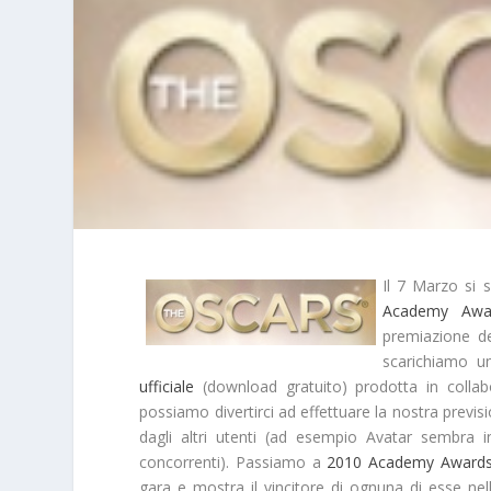
Il
7 Marzo
si s
Academy Awa
premiazione de
scarichiamo un
ufficiale
(download gratuito) prodotta in collab
possiamo divertirci ad effettuare la nostra
previs
dagli altri utenti (ad esempio
Avatar
sembra in 
concorrenti). Passiamo a
2010 Academy Awards
gara e mostra il vincitore di ognuna di esse ne