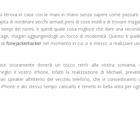
 si ritrova in casa con le mani in mano senza sapere come passare i
ita di riordinare vecchi armadi pieni di cose inutili e di trovare maga
i tempi dei nonni, e quindi quale cosa migliore che dare una second
ntage, magari aggiungendogli un tocco di modernità. Questo è quell
 di
fonejackerhacker
nel momento in cui si è messo a realizzare un
zi sicuramente donerà un tocco retrò alla vostra scrivania, 
glio il vostro iPhone. Infatti la realizzazione di Michael, preved
vari speaker all’interno del vecchio telefono, che vi consentiranno d
 iPhone e alo stesso tempo caricarlo e tenerlo in bella vista per ogn