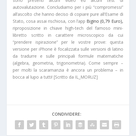
sono presenti alcuni video ed alcuni test di
autovalutazione
. Concludiamo per i più “compromessi”
all’ascolto che hanno deciso di copiare pure all’Esame di
Stato, cosa assai rischiosa, con l’app
Bigino (0,79 Euro),
riproposizione in chiave
high-tech
del famoso mini-
libretto scritto in carattere microscopico da cui
“prendere ispirazione” per le vostre prove: questa
versione per iPhone è focalizzata sulle
versioni di latino
da tradurre e sulle principali
formule matematiche
(algebra, geometria, trigonometria). Come sempre –
per molti la scaramanzia è ancora un problema – in
bocca al lupo a tutti! [Scritto da IL_MORUZ]
CONDIVIDERE: