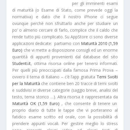
per gli imminenti esami
di maturità (o
Esame di Stato
, come prevede oggi la
normativa) e dato che il nostro iPhone ci segue
ovunque perchè non sfruttarlo anche per studiare un
po’ o almeno cercare di farlo, complice che il caldo che
rende tutto più complicato. Su
AppStore
ci sono diverse
applicazioni dedicate: partiamo con
Maturità 2010 (1,59
Euro)
che vi mette a disposizione consigli ed un enorme
quantità di
appunti
provenienti dal database del sito
Studenti.it
, ottima risorsa online per tenersi informati.
Per quelli più preoccupati dalla famosa Prima Prova –
ovvero il tema di Italiano – c’è l’app gratuita
Temi Svolti
per la Maturità
che contiene ben
20 tracce di temi
svolti
e suddivisi in diverse categorie (saggio breve, analisi del
testo, tema storico …). Altra risorsa è rappresentata da
Maturità OK (1,59 Euro)
, che consente di tenere un
proprio diario di tutte le tappe che vi porteranno al
fatidico esame scritto ed orale, con la possibilità di
prendere appunti vocali. Per gestire meglio lo
stress